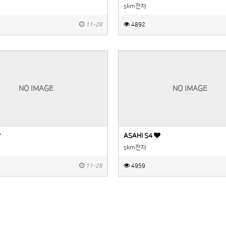
skm전자
11-28
4892
NO IMAGE
NO IMAGE
ASAHI S4
skm전자
11-28
4959