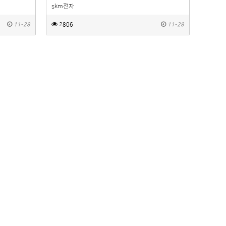
skm전자
11-28
2806
11-28